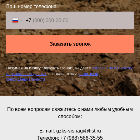
Ваш номер телефона
+7
Заказать звонок
Нажимая на кнопку "Заказать звонок", вы даете
согласие на обработку
персональных данных
и соглашаетесь c
политикой
конфиденциальности
По всем вопросам свяжитесь с нами любым удобным
способом:
E-m
ail:
gzks-vishagi@list.ru
Телефон:
+7 (988) 586-35-55