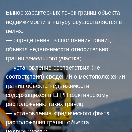
Вынос характерных точек границ объекта
недвижимости в натуру осуществляется в
целях:
— определения расположения границ
объекта недвижимости относительно
границ земельного участка;
— установление соответствия (не
соответствия) сведений о местоположении
границ объекта недвижимости
содержащихся в ЕГРН фактическому
расположению таких границ;
— установления юридического факта
расположения границ объекта
недвижимости;